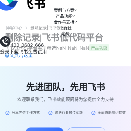
案例与方案
产品功能
合作与支持
博客中心
飞行社
删除记录|飞书低代码平台
定价
删除记录|飞书低代码平台
400-0682-666
飞书低代码平台手册精选
NaN-NaN-NaN
产品功能
登录
下载飞书
免费试用
原文点击这里
先进团队，先用飞书
欢迎联系我们，飞书效能顾问将为您提供全力支持
分享先进工作方式
输送行业最佳实践
全面协助组织提效