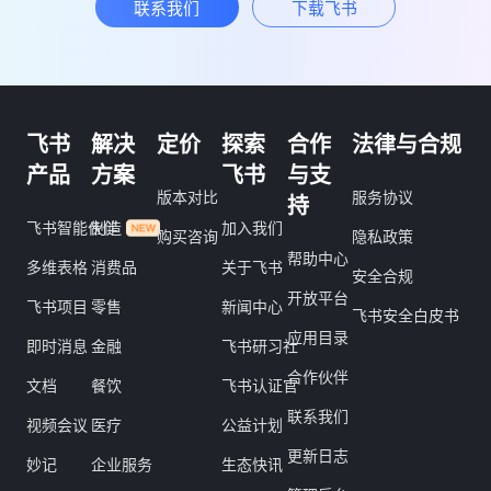
联系我们
下载飞书
飞书
解决
定价
探索
合作
法律与合规
产品
方案
飞书
与支
版本对比
服务协议
持
飞书智能伙伴
制造
加入我们
购买咨询
隐私政策
帮助中心
多维表格
消费品
关于飞书
安全合规
开放平台
飞书项目
零售
新闻中心
飞书安全白皮书
应用目录
即时消息
金融
飞书研习社
合作伙伴
文档
餐饮
飞书认证官
联系我们
视频会议
医疗
公益计划
更新日志
妙记
企业服务
生态快讯