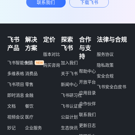
联系我们
下载飞书
飞书
解决
定价
探索
合作
法律与合规
产品
方案
飞书
与支
版本对比
服务协议
持
飞书智能伙伴
制造
加入我们
购买咨询
隐私政策
帮助中心
多维表格
消费品
关于飞书
安全合规
开放平台
飞书项目
零售
新闻中心
飞书安全白皮书
应用目录
即时消息
金融
飞书研习社
合作伙伴
文档
餐饮
飞书认证官
联系我们
视频会议
医疗
公益计划
更新日志
妙记
企业服务
生态快讯