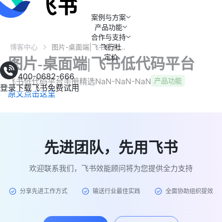
案例与方案
产品功能
合作与支持
博客中心
飞行社
图片-桌面端|飞书低代码平台
定价
图片-桌面端|飞书低代码平台
400-0682-666
飞书低代码平台手册精选
NaN-NaN-NaN
产品功能
登录
下载飞书
免费试用
原文点击这里
先进团队，先用飞书
欢迎联系我们，飞书效能顾问将为您提供全力支持
分享先进工作方式
输送行业最佳实践
全面协助组织提效