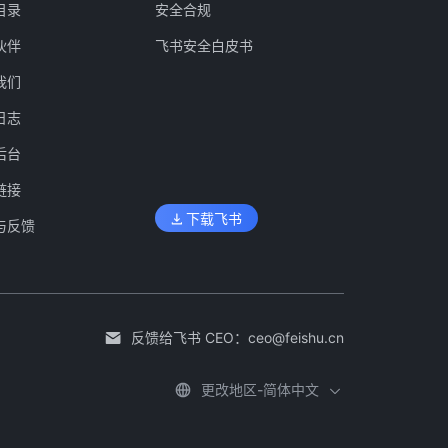
目录
安全合规
伙伴
飞书安全白皮书
我们
日志
后台
链接
下载飞书
与反馈
反馈给飞书 CEO：
ceo@feishu.cn
更改地区-简体中文