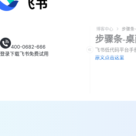
博客中心
步骤条-
400-0682-666
飞书低代码平台手
登录
下载飞书
免费试用
原文点击这里