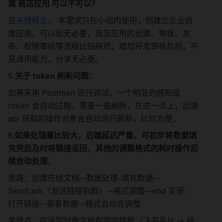
建 商店应用 可以不可以？
   folderChildrenReq := 
folderSvc.Children(fsOpenApp.coreCtx)
见
关键概念
， 本需求只在小组内使用，则建立企业自
建应用。可以但无必要，商店应用的创建、审核、发
folderChildrenReq.SetFolderToken(paren
布、权限审核等流程比较麻烦，增加开发审核负担，不
tFolderToken)
是通用能力，分享无必要。
folderChildrenReq.SetTypes(fileType)
5.
关于 token 刷新问题：
   //发起请求
如果采用 Postman 进行调试，一个明显的感知是 
   folderChildrenResult, err := 
token 会自动过期，需要一直刷新，在这一点上，后端 
folderChildrenReq.Do()
   if err != nil {
api 获取的操作对象会自动进行刷新，比较方便。
      xxx
6.
如果处理量比较大，后端延迟严重，可初步将数据填
      return   , nil, svcErr
充完后及时将链接返回，其他的调整格式的耗时操作后
   }
   return 
续自动处理
。
folderChildrenResult.ParentToken, 
思路：创建在线文档--数据处理-填充数据--
folderChildrenResult.Children, nil
SendLark（发送链接到群）--格式调整--end 实现：
}
打开链接--查看数据--格式自动在调整
...
关键点：在返回时做文档权限的转移（飞书平台 -> 操