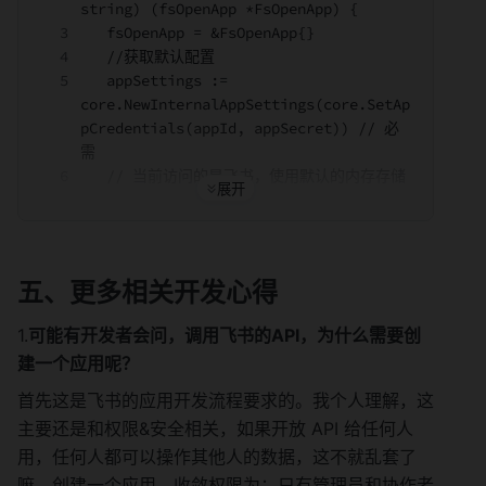
string) (fsOpenApp *FsOpenApp) {
   fsOpenApp = &FsOpenApp{}
   //获取默认配置
   appSettings := 
core.NewInternalAppSettings(core.SetAp
pCredentials(appId, appSecret)) // 必
需
   // 当前访问的是飞书，使用默认的内存存储
（app/tenant access token）、默认日志
（Error级别）
   fsOpenApp.conf = 
core.NewConfig(core.DomainFeiShu, 
五、更多相关开发心得
appSettings, 
core.SetLoggerLevel(core.LoggerLevelEr
1.
可能有开发者会问，调用飞书的API，为什么需要创
ror))
建一个应用呢？
   //初始化需要用到的services
   //bitableSvc--飞书sheet相关操作
首先这是飞书的应用开发流程要求的。我个人理解，这
   fsOpenApp.getBitableSvc()
主要还是和权限&安全相关，如果开放 API 给任何人
   //authenSvc--文档权限相关操作
用，任何人都可以操作其他人的数据，这不就乱套了
   fsOpenApp.getAuthenSvc()
嘛。创建一个应用，收敛权限为：只有管理员和协作者