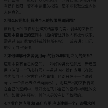
      ...
     //服务端ctx
有操作权限，若不申请相关权限，是不能获取企业内他
   fsOpenApp.Ctx = ctx
人信息的。
   //飞书后端ctx
2.
那么应用如何解决个人的权限隔离问题？
   fsOpenApp.coreCtx = 
core.WrapContext(ctx)
就调用 API 来自动创建文档需求而言，创建的文档在 
   return fsOpenApp
应用本身自己的空间
中（后续若让其他人有操作权限，
}
需通过 api 添加权限或转移所有权）。或者讲：自己
// GetFolderInfo 获取根目录文件夹信息
的空间自己操作。
// [in]: 1.parentFolderToken--父文件夹
token 2.fileType--需要查询的文件类型 
3.
如何理解开发者调用api的行为与应用之间的关系？
doc、sheet、file、folder
应用本身有自己的空间，一种好的类比理解是：新建应
func (fsOpenApp *FsOpenApp) 
GetFolderInfo(parentFolderToken, 
用（注册一个飞书账号）--通过 API 操作应用（在账
fileType string) (parentToken string, 
号内部自己正常做自己的事情，区别只在于一个通过 
   children 
api，一个自己去点界面而已）。则其产出的文档肯定
map[string]*oapi_explorer.Child, 
在自己的空间中，就好比在飞书自己的空间中创建的文
svcErr *constant.ErrorException) {
档，如果没有授权，其他人是没有访问权限的。
   //构建请求
   folderSvc := 
4.
企业自建应用 和 商店应用 应该建哪一个？该需求创
fsOpenApp.getExplorerSvc().Folders