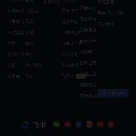
购买咨询
隐私政策
帮助中心
多维表格
消费品
关于飞书
平台行为守则
开放平台
飞书项目
零售
博客中心
安全合规
应用目录
即时消息
金融
飞书研习社
合作伙伴
文档
餐饮
飞书认证官
联系我们
视频会议
医疗
公益计划
更新日志
妙记
企业服务
生态快讯
管理后台
知识库
汽车
飞行社
友情链接
下载飞书
举报与反馈