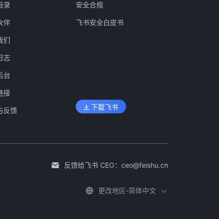
目录
安全合规
伙伴
飞书安全白皮书
我们
日志
后台
链接
下载飞书
与反馈
反馈给飞书 CEO：
ceo@feishu.cn
更改地区-简体中文