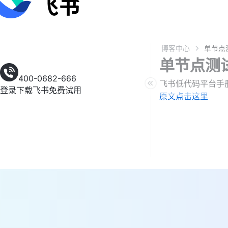
博客中心
单节点测
400-0682-666
飞书低代码平台手
登录
下载飞书
免费试用
原文点击这里