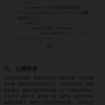
    Hr(),
    Markdown("**🎈 昨日状态发生变化**" 
if for_daily_report else "**🎈 上个周期
状态变化**"),
    *map(
        lambda task: Markdown(
            task.platform + ("  " if 
task.platform else '') +
            ("~~" if task.completed 
else "") + "[" +
            ("" if len(task.priority) 
== 0 else (task.priority + "-"))
            + task.summary + "](" + 
六、心得体会
task.url + ")" +
            ("~~" if task.completed 
作为技术管理者，我更关心技术方面的东西，所以当我
else "") + "    " + task.assignee_name
去从事一些项目管理方面的工作，并且非常实在、直接
            + "  **<font 
的去推动、跟踪大家的日常进度，这个过程还是多多少
color='green'> " + 
status_change_map.get(
少引发了一些不适，甚至有一种“工贼”感（虽然作为研
                task.task_id)[0] + " 
发团队负责人，确保交付是我的首要任务），所以在甘