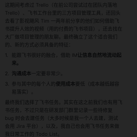
这期间考虑过 Trello（在前公司尝试过在团队内落地 
Trello）、飞书工作台里的三方项目管理工具，还回头
去看了影视飓风 Tim 一两年前分享的他们如何借助飞
书提升人效的视频（用的付费的飞书项目），还去找在
大厂做项目管理的朋友聊。最终确立了这个适合我们
的、新的方式必须具备的特征：
能跟飞书很好的融合，借助 IM
让信息自然地流动起
来。
沟通成本
一定要非常少。
参与其中的每个人的
使用成本
要低（成本越低越容
易落实）。
最终我们选择了飞书任务。其实在这之前我们也有用飞
书任务，不过只是在研发部门群里记录一些待修复 
bug 时会去建任务（大多时候是我一个人去建，测试
会用 Jira 平台），以及，我自己也会用飞书任务来做
我日常工作的 Todo List。