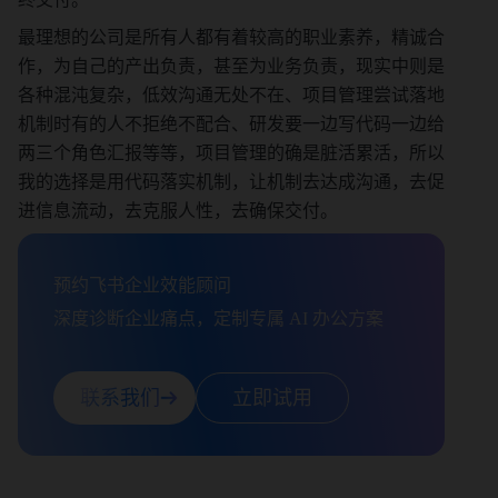
            Button(
最理想的公司是所有人都有着较高的职业素养，精诚合
                PlainText("打开看板"),
作，为自己的产出负责，甚至为业务负责，现实中则是
"https://applink.feishu.cn/client/todo
各种混沌复杂，低效沟通无处不在、项目管理尝试落地
/task_list?guid=xxx"
机制时有的人不拒绝不配合、研发要一边写代码一边给
            )
两三个角色汇报等等，项目管理的确是脏活累活，所以
        ])
我的选择是用代码落实机制，让机制去达成沟通，去促
    ]
进信息流动，去克服人性，去确保交付。
}
return 
build_string_from_message_template(mes
预约飞书企业效能顾问

sage_template)
深度诊断企业痛点，定制专属 AI 办公方案
联系我们
立即试用