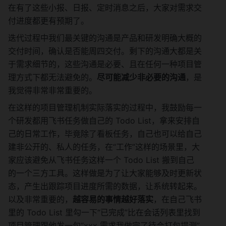
在有了这些小报、日报、定时消息之后，大家对需求交
付进度都更有预期了。
迭代过程中我们最关键的沟通是产品和研发明确大概的
交付时间，确认是否能周四交付。剩下的沟通大都是关
于需求细节的，这些沟通是必要、且在任何一种项目管
理方式下都无法避免的。
尽可能减少非必要的沟通
，是
我觉得非常非常重要的。
在这样的项目管理机制实际落实的过程中，我鼓励每一
个研发都用飞书任务做自己的 Todo List，拿来安排自
己的日常工作，毕竟除了看板任务，自己也可以给自己
建非公开的、私人的任务，在“工作”这样的场景里，大
家应该避免从飞书任务这样一个 Todo List 搬到自己
的一个三方工具。这样做是为了让大家能够及时更新状
态，产生出跟踪项目进度所需的数据，让系统转起来。
以及非常重要的，
越容易的事情越好落实
，在自己飞书
里的 Todo List 里勾一下“已完成”比在会话列表里找到
项目管理跟他发一句“xxx 需求我做完了待会打包提测”