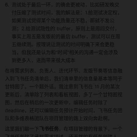
测试处于最后一环，的确会更被动，比如研发晚交
付压缩了测试时间，我的解法是：1.给测试决定权，
如果测试觉得某个功能质量还不稳，那就不发公
测；2.给测试隐性的 buffer，原则上是周四交付，
事实上周五是发版前的最后 buffer，测试可以在周
五继续测。按理说让测试的时间明确下来会更稳
当，但我还是认为和“时间”相关的沟通一定会涉及
到更多人，进而带来很大成本
在将需求列表、负责人、迭代环节、发版节奏等信息融
入到飞书任务清单后，我们清单里的信息量基本等同于
甘特图了。一个题外话，我注意到飞书在 11 月的某次
更新后，清单除了列表和看板视图，多了一个甘特图视
图，然后在稍后的一次更新中，编辑任务时除了 
deadline，还可以编辑任务预计开始时间，飞书任务团
队和多维表格团队在项目管理的路上双向奔赴啊。
这里我们聊一下
飞书任务
，在项目管理的背景下，一个
飞书任务除了承载需求描述，还天然的有任务创建人