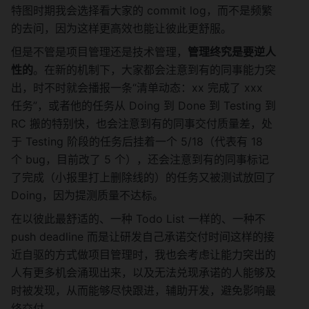
→ " + status_change_map.get(
特图时期我会选择看大家的 commit log，而不是频繁
                    task.task_id)[1] 
的去问，因为这样更高效也能让彼此更舒服。
+ " </font>**"),
        status_changed_tasks
但是不管是项目管理还是技术管理，
管理终究是要逆人
    )
性的
。在新的机制下，大家都会注意到有的同事能力突
]
出，时不时就会播报一条“清单动态：xx 完成了 xxx 
# ...
任务”，或者他的任务从 Doing 到 Done 到 Testing 到 
message_template = {
RC 搬的特别快，也会注意到有的同事交付质量差，处
    "header": Header(
        "turquoise" if 
于 Testing 阶段的任务后挂着一个 5/18（代表有 18 
for_daily_report else "indigo",
个 bug，目前改了 5 个），还会注意到有的同事标记
        PlainText("🗓 周四任务日报" if 
了完成（小报里打上删除线的）的任务又被测试放回了 
for_daily_report else "🎯 周四任务进
Doing，因为提测质量不达标。
展")
    ),
在以彼此最舒适的、一种 Todo List 一样的、一种不 
    "elements": [
push deadline 而是让研发自己承诺交付时间这样的接
        Markdown("**📆 任务总览**"),
近自驱的方式做项目管理时，我也会考虑让能力突出的
        *all_status_section_obj,
人有更多机会涌现出来，以及无法兑现承诺的人能够及
        *status_changed_obj,
时被发现，从而能够尽快跟进，辅助开发，避免影响最
        *new_added_obj,
        Action([
终交付。