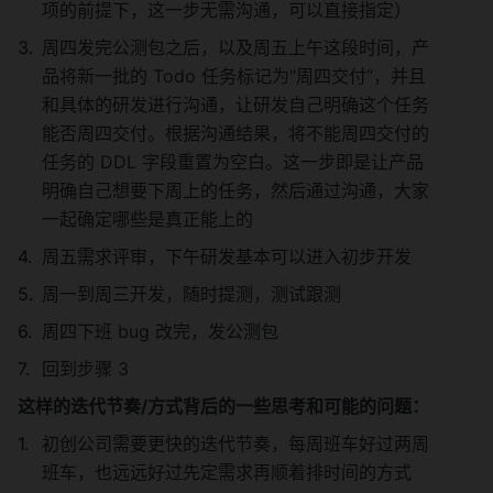
项的前提下，这一步无需沟通，可以直接指定）
周四发完公测包之后，以及周五上午这段时间，产
品将新一批的 Todo 任务标记为“周四交付”，并且
和具体的研发进行沟通，让研发自己明确这个任务
能否周四交付。根据沟通结果，将不能周四交付的
任务的 DDL 字段重置为空白。这一步即是让产品
明确自己想要下周上的任务，然后通过沟通，大家
一起确定哪些是真正能上的
周五需求评审，下午研发基本可以进入初步开发
周一到周三开发，随时提测，测试跟测
周四下班 bug 改完，发公测包
回到步骤 3
这样的迭代节奏/方式背后的一些思考和可能的问题：
初创公司需要更快的迭代节奏，每周班车好过两周
班车，也远远好过先定需求再顺着排时间的方式