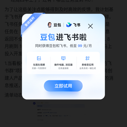
为了让这些关注点能够得到及时高效的反馈，我计划基
于飞书开放平台做一些开发。不过这里遇到一些阻碍，
飞书任务相关 API 不会返回自定义分组的信息（就是
任务在 Todo 还是 Doing），以及对自定义字段信息
返回不全，提了个文档反馈后时不时就刷一下， 从 8 
月刷到 10 月，突然有一天发现文档更新了，然后马上
投入开发，最终实现了以下功能：
1.当看板中任意一个任务被完成时，在我们最主要的飞
书群“项目研发组”里会立刻有一条通知。此时，任务创
建人产品和任务关注人测试都会收到飞书任务助手的消
息推送，群消息是为了进行更大范围的同步。
清单动态提醒示例⬇️