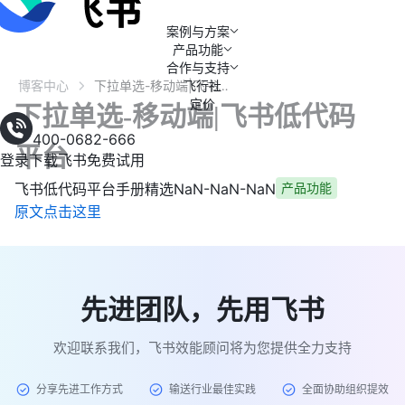
案例与方案
产品功能
合作与支持
博客中心
飞行社
下拉单选-移动端|飞书低代码平台
定价
下拉单选-移动端|飞书低代码
400-0682-666
平台
登录
下载飞书
免费试用
飞书低代码平台手册精选
NaN-NaN-NaN
产品功能
原文点击这里
先进团队，先用飞书
欢迎联系我们，飞书效能顾问将为您提供全力支持
分享先进工作方式
输送行业最佳实践
全面协助组织提效