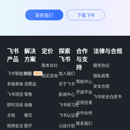
联系我们
下载飞书
飞书
解决
定价
探索
合作
法律与合规
产品
方案
飞书
与支
版本对比
服务协议
持
飞书智能伙伴
制造
加入我们
购买咨询
隐私政策
帮助中心
多维表格
消费品
关于飞书
安全合规
开放平台
飞书项目
零售
新闻中心
飞书安全白皮书
应用目录
即时消息
金融
飞书研习社
合作伙伴
文档
餐饮
飞书认证官
联系我们
视频会议
医疗
公益计划