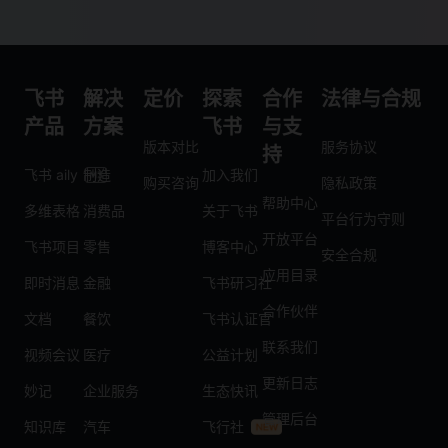
飞书
解决
定价
探索
合作
法律与合规
产品
方案
飞书
与支
版本对比
服务协议
持
飞书 aily
制造
加入我们
购买咨询
隐私政策
帮助中心
多维表格
消费品
关于飞书
平台行为守则
开放平台
飞书项目
零售
博客中心
安全合规
应用目录
即时消息
金融
飞书研习社
合作伙伴
文档
餐饮
飞书认证官
联系我们
视频会议
医疗
公益计划
更新日志
妙记
企业服务
生态快讯
管理后台
知识库
汽车
飞行社