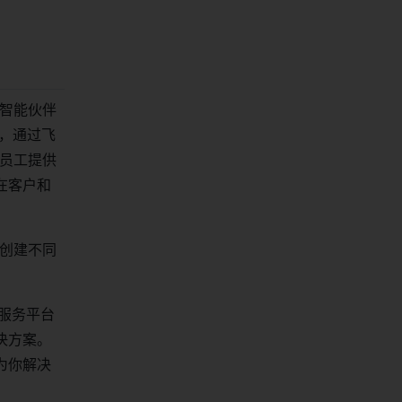
些智能伙伴
，通过飞
为员工提供
在客户和
求创建不同
服务平台
决方案。
为你解决