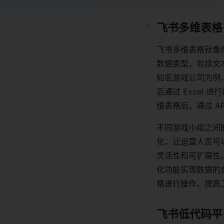
飞书多维表格
飞书多维表格就像
数据类型，包括文
知名游戏公司为例
后通过 Excel
维表格后，通过 A
不同游戏小组之间
化，让运营人员可
灵活性和可扩展性
化功能实现数据的
格进行操作，提高
飞书低代码平