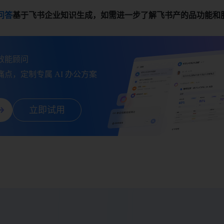
问答
基于飞书企业知识生成，如需进一步了解飞书产的品功能和
能顾问

点，定制专属 AI 办公方案
立即试用