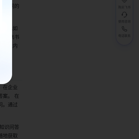
用不同的
购买飞书
使用咨询
享。比如
。 飞书
电话联系
括企业内
。在企业
案。 在
问。通过
知识问答
随地获取