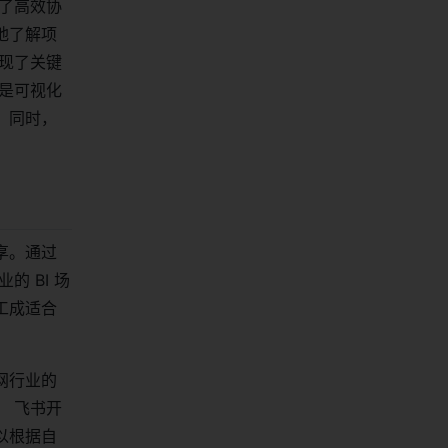
了高效协
地了解项
现了关键
是可视化
。同时，
享。通过
 BI 场
工成适合
网行业的
 飞书开
以根据自