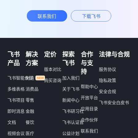
联系我们
下载飞书
飞书
解决
定价
探索
合作
法律与合规
产品
方案
飞书
与支
版本对比
服务协议
持
飞书智能伙伴
制造
加入我们
购买咨询
隐私政策
帮助中心
多维表格
消费品
关于飞书
安全合规
开放平台
飞书项目
零售
新闻中心
飞书安全白皮书
应用目录
即时消息
金融
飞书研习社
合作伙伴
文档
餐饮
飞书认证官
联系我们
视频会议
医疗
公益计划