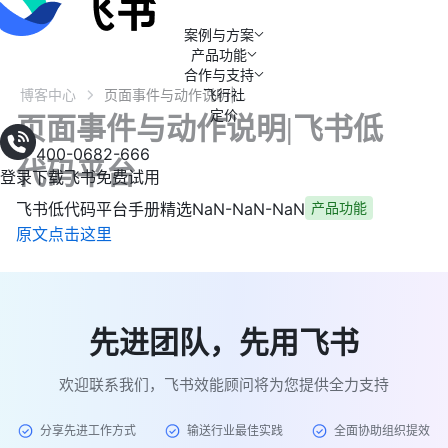
案例与方案
产品功能
合作与支持
博客中心
飞行社
页面事件与动作说明|飞书低代码平台
定价
页面事件与动作说明|飞书低
400-0682-666
代码平台
登录
下载飞书
免费试用
飞书低代码平台手册精选
NaN-NaN-NaN
产品功能
原文点击这里
先进团队，先用飞书
欢迎联系我们，飞书效能顾问将为您提供全力支持
分享先进工作方式
输送行业最佳实践
全面协助组织提效