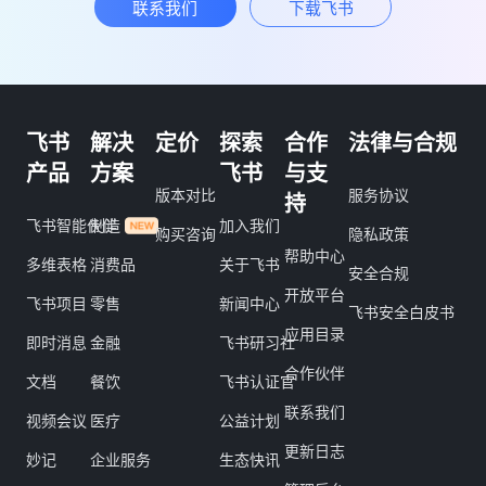
联系我们
下载飞书
飞书
解决
定价
探索
合作
法律与合规
产品
方案
飞书
与支
版本对比
服务协议
持
飞书智能伙伴
制造
加入我们
购买咨询
隐私政策
帮助中心
多维表格
消费品
关于飞书
安全合规
开放平台
飞书项目
零售
新闻中心
飞书安全白皮书
应用目录
即时消息
金融
飞书研习社
合作伙伴
文档
餐饮
飞书认证官
联系我们
视频会议
医疗
公益计划
更新日志
妙记
企业服务
生态快讯