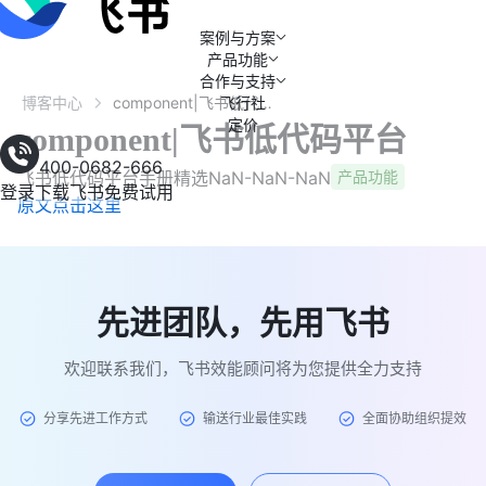
案例与方案
产品功能
合作与支持
博客中心
飞行社
component|飞书低代码平台
定价
component|飞书低代码平台
400-0682-666
飞书低代码平台手册精选
NaN-NaN-NaN
产品功能
登录
下载飞书
免费试用
原文点击这里
先进团队，先用飞书
欢迎联系我们，飞书效能顾问将为您提供全力支持
分享先进工作方式
输送行业最佳实践
全面协助组织提效