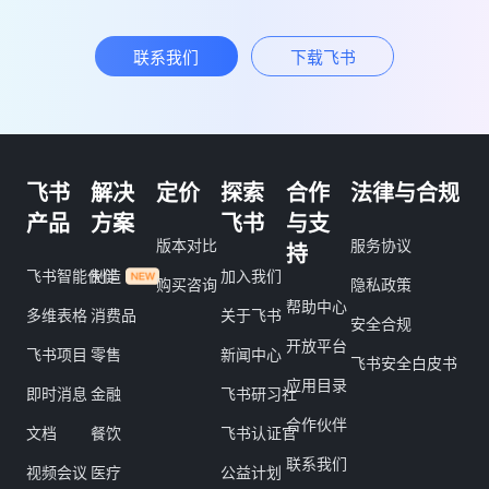
联系我们
下载飞书
飞书
解决
定价
探索
合作
法律与合规
产品
方案
飞书
与支
版本对比
服务协议
持
飞书智能伙伴
制造
加入我们
购买咨询
隐私政策
帮助中心
多维表格
消费品
关于飞书
安全合规
开放平台
飞书项目
零售
新闻中心
飞书安全白皮书
应用目录
即时消息
金融
飞书研习社
合作伙伴
文档
餐饮
飞书认证官
联系我们
视频会议
医疗
公益计划