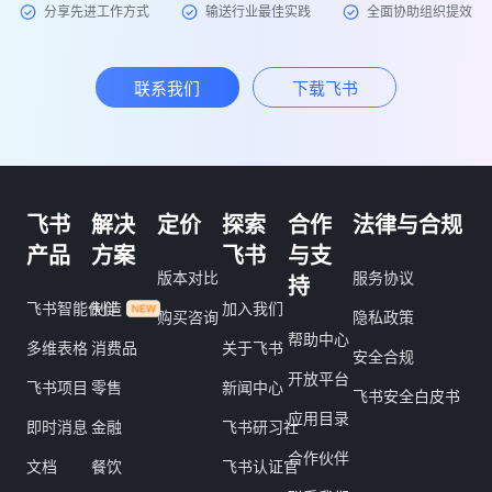
分享先进工作方式
输送行业最佳实践
全面协助组织提效
联系我们
下载飞书
飞书
解决
定价
探索
合作
法律与合规
产品
方案
飞书
与支
版本对比
服务协议
持
飞书智能伙伴
制造
加入我们
购买咨询
隐私政策
帮助中心
多维表格
消费品
关于飞书
安全合规
开放平台
飞书项目
零售
新闻中心
飞书安全白皮书
应用目录
即时消息
金融
飞书研习社
合作伙伴
文档
餐饮
飞书认证官