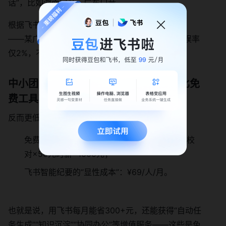
话”，比如湖南口音、广东口音。
根据飞书官方数据，方言识别的准确率达95%以上
——某广东团队用飞书转“粤语客户访谈”，识别错误率
仅2%，不用再找懂粤语的同事校对。
中小团队用飞书智能纪要，成本会不会比免
费工具高很多？
反而更低。我们算一笔账：
免费工具的“隐性成本”：每月10次会议×2小时校
对×50元时薪=1000元；
飞书智能纪要的“显性成本”：¥69/人/月。
也就是说，用飞书每月能省300+元，还能获得“自动任
务生成”“知识沉淀”“协同办公”等增值服务——这些是免