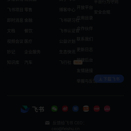
平台行为守则
开放平台
飞书项目
零售
博客中心
安全合规
应用目录
即时消息
金融
飞书研习社
合作伙伴
文档
餐饮
飞书认证官
联系我们
视频会议
医疗
公益计划
更新日志
妙记
企业服务
生态快讯
管理后台
知识库
汽车
飞行社
友情链接
下载飞书
举报与反馈
反馈给飞书 CEO：
ceo@feishu.cn