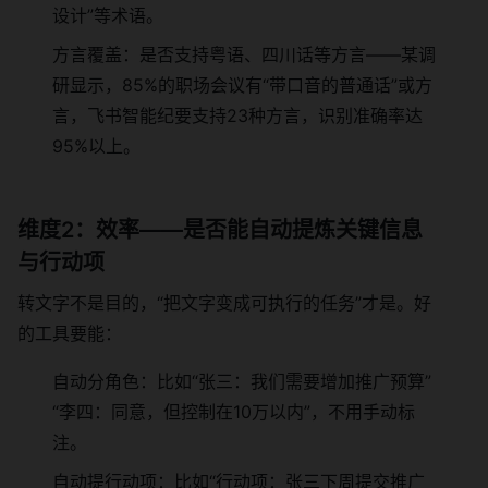
设计”等术语。
方言覆盖：是否支持粤语、四川话等方言——某调
研显示，85%的职场会议有“带口音的普通话”或方
言，飞书智能纪要支持23种方言，识别准确率达
95%以上。
维度2：效率——是否能自动提炼关键信息
与行动项
转文字不是目的，“把文字变成可执行的任务”才是。好
的工具要能：
自动分角色：比如“张三：我们需要增加推广预算”
“李四：同意，但控制在10万以内”，不用手动标
注。
自动提行动项：比如“行动项：张三下周提交推广