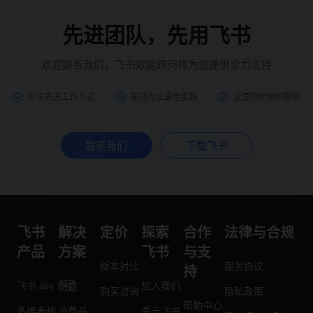
先进团队，先用飞书
欢迎联系我们，飞书效能顾问将为您提供全力支持
分享先进工作方式
输送行业最佳实践
全面协助组织提效
联系我们
下载飞书
飞书
解决
定价
探索
合作
法律与合规
产品
方案
飞书
与支
版本对比
服务协议
持
飞书 aily
制造
加入我们
购买咨询
隐私政策
帮助中心
多维表格
消费品
关于飞书