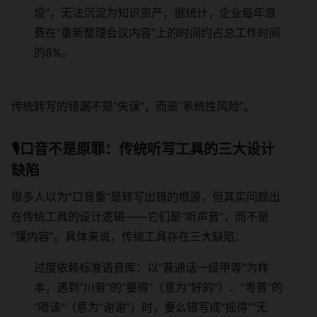
圾”，无法沉淀为知识资产，据统计，企业每年浪
费在“重新整理会议内容”上的时间约占总工作时间
的8%。
传统转写的错漏不是“失误”，而是“系统性风险”。
🎙口音不是原罪：传统听写工具的三大设计
缺陷
很多人以为“口音重”是转写出错的根源，但其实问题出
在传统工具的设计逻辑——它们是“听声音”，而不是
“懂内容”。具体来说，传统工具存在三大缺陷：
过度依赖标准语音库：以“普通话一级甲等”为样
本，遇到“川普”的“要得”（意为“好的”）、“粤普”的
“唔该”（意为“谢谢”）时，要么错写成“摇得”“无