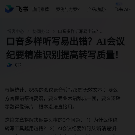
热门推荐
案例与方案
产品功能
飞书 AI
博客中心
协同办公
口音多样听写易出错？AI会议纪要精准识别提高转写质量！ - 飞书官网
口音多样听写易出错？AI会议
纪要精准识别提高转写质量！
飞书
根据统计，85%的会议录音转写都是‘无效文本’：要么
方言俚语错得离谱，要么专业术语乱成一团，要么逻辑
零散得像碎片，根本没法直接用。
这篇文章将解决你最头疼的3个问题： 1）为什么传统
转写工具越用越糟？ 2）AI会议纪要如何从‘听清楚’升