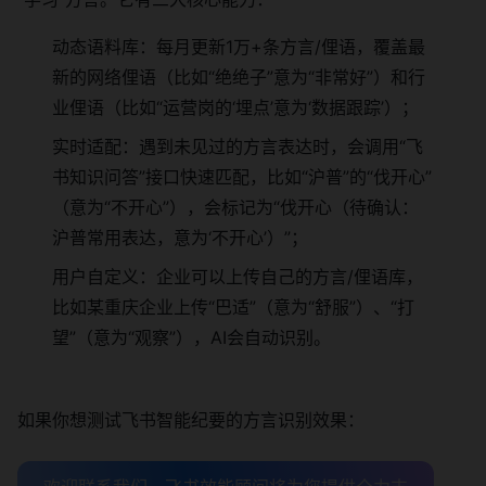
动态语料库：每月更新1万+条方言/俚语，覆盖最
新的网络俚语（比如“绝绝子”意为“非常好”）和行
业俚语（比如“运营岗的‘埋点’意为‘数据跟踪’）；
实时适配：遇到未见过的方言表达时，会调用“飞
书知识问答”接口快速匹配，比如“沪普”的“伐开心”
（意为“不开心”），会标记为“伐开心（待确认：
沪普常用表达，意为‘不开心’）”；
用户自定义：企业可以上传自己的方言/俚语库，
比如某重庆企业上传“巴适”（意为“舒服”）、“打
望”（意为“观察”），AI会自动识别。
如果你想测试飞书智能纪要的方言识别效果：