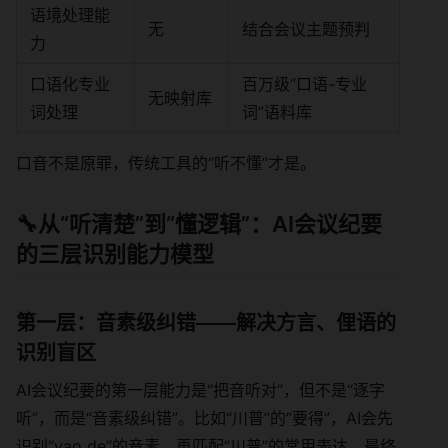
语境处理能
无
结合会议主题预判
力
口语化专业
百万级“口语-专业
无映射库
词处理
词”语料库
口音不是原罪，传统工具的“听不懂”才是。
🔧从“听清楚”到“懂逻辑”：AI会议纪要
的三层识别能力模型
第一层：音素级纠错——解决方言、俚语的
识别盲区
AI会议纪要的第一层能力是“把音听对”，但不是“逐字
听”，而是“音素级纠错”。比如“川普”的“要得”，AI会先
识别“yao de”的音素，再匹配“川普”的常用表达，最终