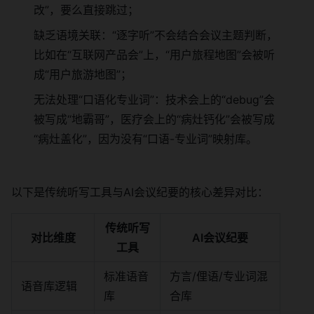
改”，要么直接跳过；
缺乏语境关联：“逐字听”不会结合会议主题判断，
比如在“互联网产品会”上，“用户旅程地图”会被听
成“用户旅游地图”；
无法处理“口语化专业词”：技术会上的“debug”会
被写成“地霸哥”，医疗会上的“病灶钙化”会被写成
“病灶盖化”，因为没有“口语-专业词”映射库。
以下是传统听写工具与AI会议纪要的核心差异对比：
传统听写
对比维度
AI会议纪要
工具
标准语音
方言/俚语/专业词混
语音库逻辑
库
合库