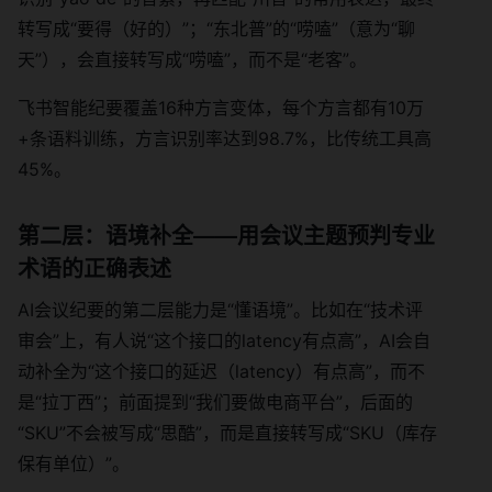
转写成“要得（好的）”；“东北普”的“唠嗑”（意为“聊
天”），会直接转写成“唠嗑”，而不是“老客”。
飞书智能纪要覆盖16种方言变体，每个方言都有10万
+条语料训练，方言识别率达到98.7%，比传统工具高
45%。
第二层：语境补全——用会议主题预判专业
术语的正确表述
AI会议纪要的第二层能力是“懂语境”。比如在“技术评
审会”上，有人说“这个接口的latency有点高”，AI会自
动补全为“这个接口的延迟（latency）有点高”，而不
是“拉丁西”；前面提到“我们要做电商平台”，后面的
“SKU”不会被写成“思酷”，而是直接转写成“SKU（库存
保有单位）”。