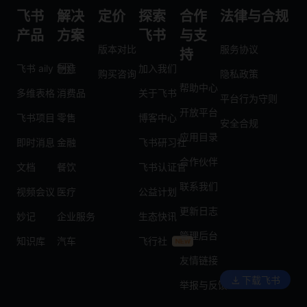
飞书
解决
定价
探索
合作
法律与合规
产品
方案
飞书
与支
版本对比
服务协议
持
飞书 aily
制造
加入我们
购买咨询
隐私政策
帮助中心
多维表格
消费品
关于飞书
平台行为守则
开放平台
飞书项目
零售
博客中心
安全合规
应用目录
即时消息
金融
飞书研习社
合作伙伴
文档
餐饮
飞书认证官
联系我们
视频会议
医疗
公益计划
更新日志
妙记
企业服务
生态快讯
管理后台
知识库
汽车
飞行社
友情链接
下载飞书
举报与反馈