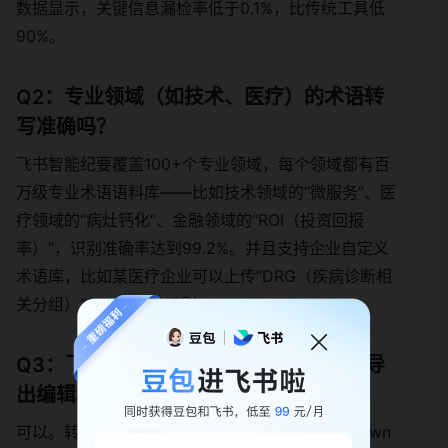
数据显示，关键信息漏检率低于0.1%，比传统工具低
90%。
Q2：专业领域（如技术、医疗）的术语转
写准确吗？
飞书智能纪要覆盖100+个专业领域，每个领域都有百
万级专业术语语料库——比如技术领域的“微服务”、医
疗领域的“病灶钙化”、金融领域的“ROI（投资回报
率）”，识别准确率达到99.2%。并且支持企业自定义
术语库，比如某医疗企业可以上传“DRG（疾病诊断相
关分组）”，AI会自动识别。
Q3：飞书智能纪要的转写结果可以直接导
出编辑吗？
可以。转写结果支持导出为Word、PDF、Markdown