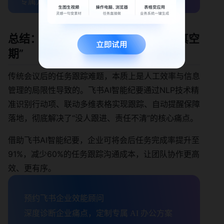
专属方案
总结：AI智能纪要让会后跟踪告别“真空
期”
传统会议后的任务跟踪难题，本质上是人工效率与信息
管理的局限性导致的。飞书AI智能纪要通过NLP技术精
准识别行动项、联动多维表格实现跟踪、自动提醒保障
落地，彻底解决了“没人跟进、责任不清”的核心痛点。
借助飞书AI智能纪要，企业可将会后任务完成率提升至
91%，减少60%的任务跟踪沟通成本，让团队协作更高
效、更有序。
预约飞书企业效能顾问

深度诊断企业痛点，定制专属 AI 办公方案