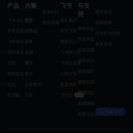
产品
方案
飞书
与支
版本对比
服务协议
持
飞书 aily
制造
加入我们
购买咨询
隐私政策
帮助中心
多维表格
消费品
关于飞书
平台行为守则
开放平台
飞书项目
零售
博客中心
安全合规
应用目录
即时消息
金融
飞书研习社
合作伙伴
文档
餐饮
飞书认证官
联系我们
视频会议
医疗
公益计划
更新日志
妙记
企业服务
生态快讯
管理后台
知识库
汽车
飞行社
友情链接
下载飞书
举报与反馈