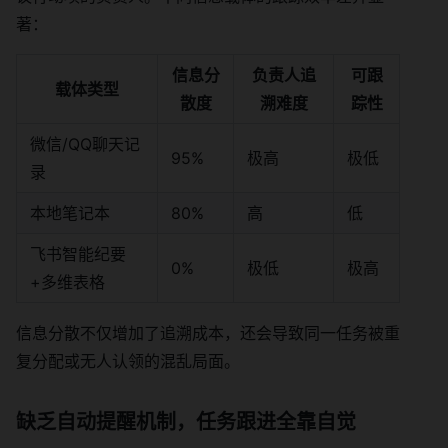
著：
信息分
负责人追
可跟
载体类型
散度
溯难度
踪性
微信/QQ聊天记
95%
极高
极低
录
本地笔记本
80%
高
低
飞书智能纪要
0%
极低
极高
+多维表格
信息分散不仅增加了追溯成本，还会导致同一任务被重
复分配或无人认领的混乱局面。
缺乏自动提醒机制，任务跟进全靠自觉