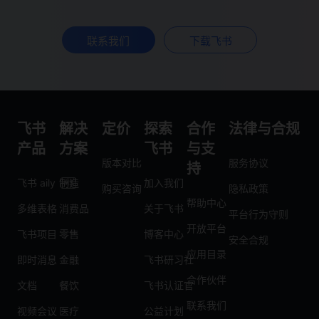
联系我们
下载飞书
飞书
解决
定价
探索
合作
法律与合规
产品
方案
飞书
与支
版本对比
服务协议
持
飞书 aily
制造
加入我们
购买咨询
隐私政策
帮助中心
多维表格
消费品
关于飞书
平台行为守则
开放平台
飞书项目
零售
博客中心
安全合规
应用目录
即时消息
金融
飞书研习社
合作伙伴
文档
餐饮
飞书认证官
联系我们
视频会议
医疗
公益计划