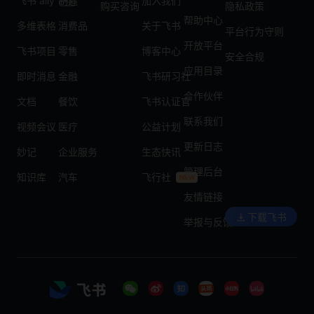
飞书 aily
制造
加入我们
购买咨询
隐私政策
帮助中心
多维表格
消费品
关于飞书
平台行为守则
开放平台
飞书项目
零售
博客中心
安全合规
应用目录
即时消息
金融
飞书研习社
合作伙伴
文档
餐饮
飞书认证官
联系我们
视频会议
医疗
公益计划
更新日志
妙记
企业服务
生态快讯
管理后台
知识库
汽车
飞行社
友情链接
下载飞书
举报与反馈