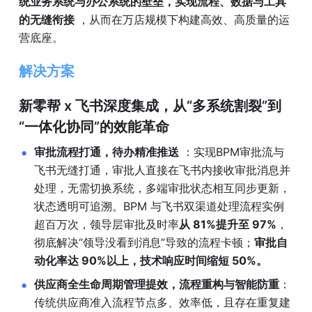
统业务系统与办公系统的壁垒，实现流程、数据与工具
的无缝衔接
 ，从而在万店规模下构建高效、高质量的运
营底座。
解决方案
新零帮 x 飞书深度集成，从“多系统割裂”到
“一体化协同”的效能革命
审批流程打通，待办精准推送
 ：实现BPM审批流与
飞书无缝打通，审批人直接在飞书内接收审批消息并
处理，无需切换系统，多端审批状态相互同步更新，
状态透明可追溯。BPM 与飞书双渠道处理流程实例
超百万次，领导层审批及时率
从 81%提升至 97%
，
彻底解决“领导没看到消息”导致的流程卡顿；
审批自
动化率达 90%以上，技术响应时间缩短 50%。
供应商全生命周期管理提效，流程重构与智能防重
：
传统供应商准入流程节点多、效率低，且存在重复建