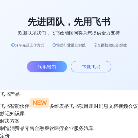
先进团队，先用飞书
欢迎联系我们，飞书效能顾问将为您提供全力支持
分享先进工作方式
输送行业最佳实践
全面协助组织提效
联系我们
下载飞书
飞书产品
飞书智能伙伴
多维表格
飞书项目
即时消息
文档
视频会议
妙记
知识库
解决方案
制造
消费品
零售
金融
餐饮
医疗
企业服务
汽车
定价