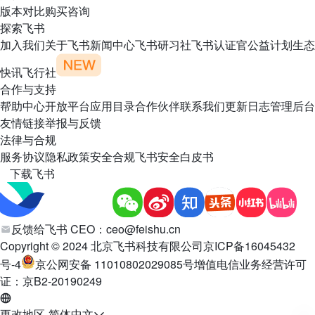
版本对比
购买咨询
探索飞书
加入我们
关于飞书
新闻中心
飞书研习社
飞书认证官
公益计划
生态
快讯
飞行社
合作与支持
帮助中心
开放平台
应用目录
合作伙伴
联系我们
更新日志
管理后台
友情链接
举报与反馈
法律与合规
服务协议
隐私政策
安全合规
飞书安全白皮书
下载飞书
反馈给飞书 CEO：
ceo@feishu.cn
Copyright © 2024 北京飞书科技有限公司
京ICP备16045432
号-4
京公网安备 11010802029085号
增值电信业务经营许可
证：京B2-20190249
更改地区-简体中文