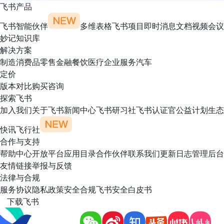
飞书产品
飞书智能伙伴
多维表格
飞书项目
即时消息
文档
视频会议
妙记
知识库
解决方案
制造
消费品
零售
金融
餐饮
医疗
企业服务
汽车
定价
版本对比
购买咨询
探索飞书
加入我们
关于飞书
新闻中心
飞书研习社
飞书认证官
公益计划
生态
快讯
飞行社
合作与支持
帮助中心
开放平台
应用目录
合作伙伴
联系我们
更新日志
管理后台
友情链接
举报与反馈
法律与合规
服务协议
隐私政策
安全合规
飞书安全白皮书
下载飞书