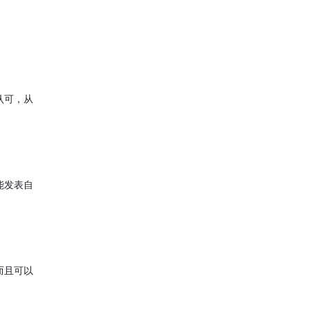
认可，从
能发表自
而且可以