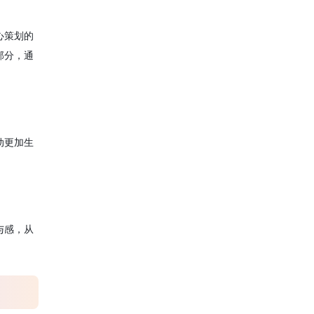
心策划的
部分，通
动更加生
与感，从