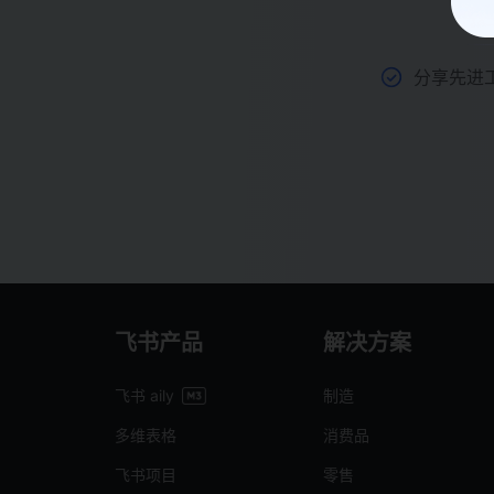
分享先进
飞书产品
解决方案
飞书 aily
制造
多维表格
消费品
飞书项目
零售