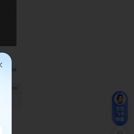
项id 
豆包
飞书
特惠