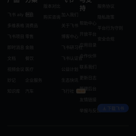
产品
方案
飞书
与支
版本对比
服务协议
持
飞书 aily
制造
加入我们
购买咨询
隐私政策
帮助中心
多维表格
消费品
关于飞书
平台行为守则
开放平台
飞书项目
零售
博客中心
安全合规
应用目录
即时消息
金融
飞书研习社
合作伙伴
文档
餐饮
飞书认证官
联系我们
视频会议
医疗
公益计划
更新日志
妙记
企业服务
生态快讯
管理后台
知识库
汽车
飞行社
友情链接
下载飞书
举报与反馈