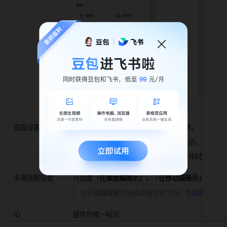
显隐设置
显隐设置，控制组件在应用中的显示条件。
始终显示：不添加显示条件，始终显示。
满足条件时显示：添加条件，符合条件时才可在
多端适配设置
可设置
「在桌面端展示」、「在移动端展示」，
因此
关于
双端适配
功能请查看帮助文档：
页面的双端适
ID
组件的唯一标识