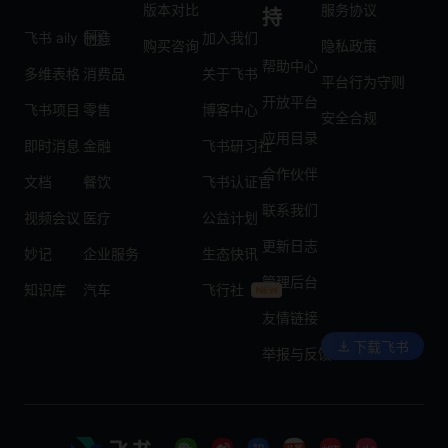
版本对比
服务协议
持
飞书 aily
制造
加入我们
购买咨询
隐私政策
帮助中心
多维表格
消费品
关于飞书
平台行为守则
开放平台
飞书项目
零售
博客中心
安全合规
应用目录
即时消息
金融
飞书研习社
合作伙伴
文档
餐饮
飞书认证官
联系我们
视频会议
医疗
公益计划
更新日志
妙记
企业服务
生态快讯
管理后台
知识库
汽车
飞行社
友情链接
下载飞书
举报与反馈