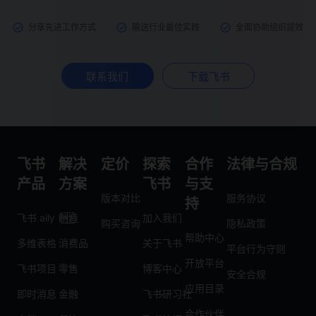
分享先进工作方式
输送行业最佳实践
全面协助组织提效
联系我们
下载飞书
飞书
解决
定价
探索
合作
法律与合规
产品
方案
飞书
与支
版本对比
服务协议
持
飞书 aily
制造
加入我们
购买咨询
隐私政策
帮助中心
多维表格
消费品
关于飞书
平台行为守则
开放平台
飞书项目
零售
博客中心
安全合规
应用目录
即时消息
金融
飞书研习社
合作伙伴