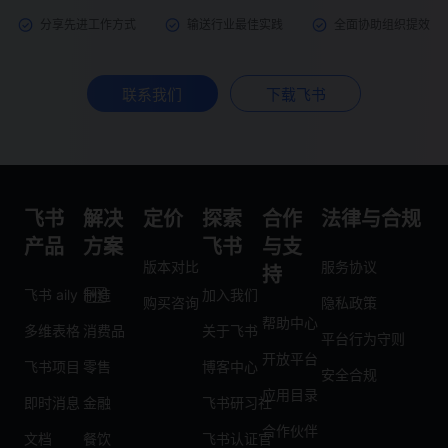
分享先进工作方式
输送行业最佳实践
全面协助组织提效
联系我们
下载飞书
飞书
解决
定价
探索
合作
法律与合规
产品
方案
飞书
与支
版本对比
服务协议
持
飞书 aily
制造
加入我们
购买咨询
隐私政策
帮助中心
多维表格
消费品
关于飞书
平台行为守则
开放平台
飞书项目
零售
博客中心
安全合规
应用目录
即时消息
金融
飞书研习社
合作伙伴
文档
餐饮
飞书认证官