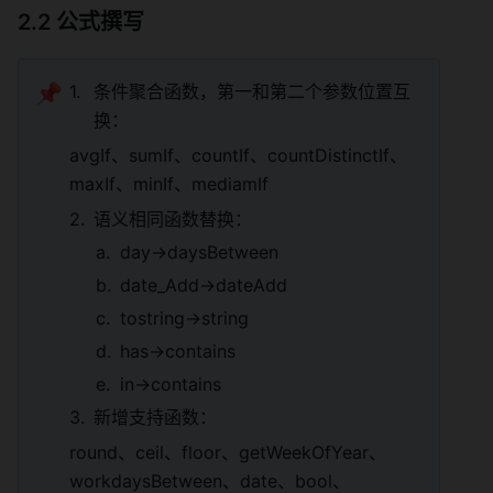
2.2 公式撰写 
📌
条件聚合函数，第一和第二个参数位置互
换： 
avgIf、sumIf、countIf、countDistinctIf、
maxIf、minIf、mediamIf 
语义相同函数替换： 
day->daysBetween 
date_Add->dateAdd 
tostring->string 
has->contains 
in->contains 
新增支持函数： 
round、ceil、floor、getWeekOfYear、
workdaysBetween、date、bool、