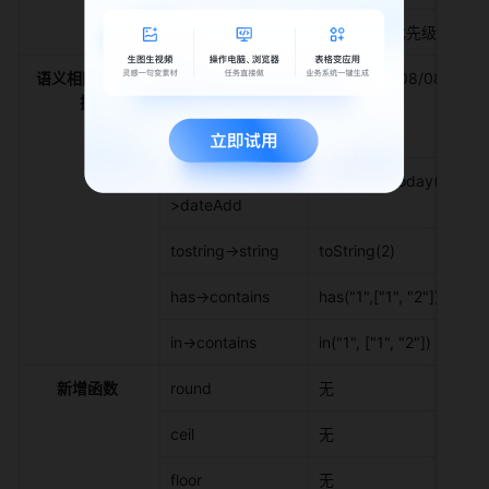
mediamIf 
mediamIf(优先级=="0"
语义相同函数替
day-
day("2021/08/08", "202
换
>daysBetween 
date_Add-
date_add(today(), -60) 
>dateAdd 
tostring->string 
toString(2) 
has->contains 
has("1",["1", "2"]) 
in->contains 
in("1", ["1", "2"]) 
新增函数
round 
无 
ceil 
无 
floor 
无 