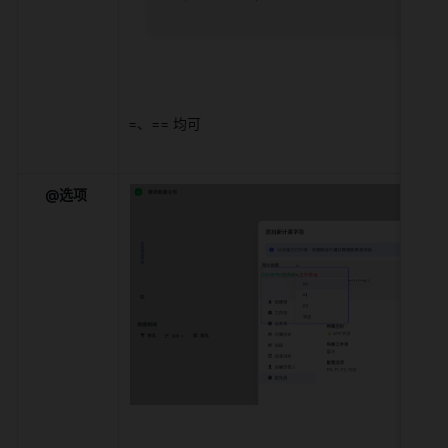
=、== 均可 
@选项