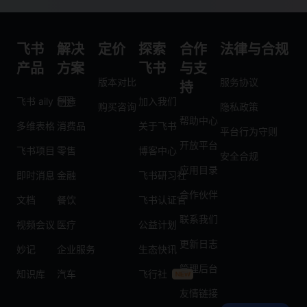
飞书
解决
定价
探索
合作
法律与合规
产品
方案
飞书
与支
版本对比
服务协议
持
飞书 aily
制造
加入我们
购买咨询
隐私政策
帮助中心
多维表格
消费品
关于飞书
平台行为守则
开放平台
飞书项目
零售
博客中心
安全合规
应用目录
即时消息
金融
飞书研习社
合作伙伴
文档
餐饮
飞书认证官
联系我们
视频会议
医疗
公益计划
更新日志
妙记
企业服务
生态快讯
管理后台
知识库
汽车
飞行社
友情链接