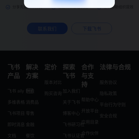
分享先进工作方式
输送行业最佳实践
全面协助组织提效
联系我们
下载飞书
飞书
解决
定价
探索
合作
法律与合规
产品
方案
飞书
与支
版本对比
服务协议
持
飞书 aily
制造
加入我们
购买咨询
隐私政策
帮助中心
多维表格
消费品
关于飞书
平台行为守则
开放平台
飞书项目
零售
博客中心
安全合规
应用目录
即时消息
金融
飞书研习社
合作伙伴
文档
餐饮
飞书认证官