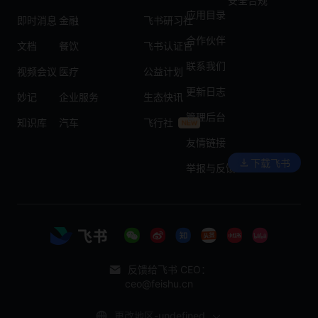
安全合规
应用目录
即时消息
金融
飞书研习社
合作伙伴
文档
餐饮
飞书认证官
联系我们
视频会议
医疗
公益计划
更新日志
妙记
企业服务
生态快讯
管理后台
知识库
汽车
飞行社
友情链接
下载飞书
举报与反馈
反馈给飞书 CEO：
ceo@feishu.cn
更改地区-undefined