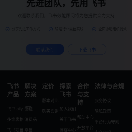
先进团队，先用飞书
欢迎联系我们，飞书效能顾问将为您提供全力支持
分享先进工作方式
输送行业最佳实践
全面协助组织提效
联系我们
下载飞书
飞书
解决
定价
探索
合作
法律与合规
产品
方案
飞书
与支
版本对比
服务协议
持
飞书 aily
制造
加入我们
购买咨询
隐私政策
帮助中心
多维表格
消费品
关于飞书
平台行为守则
开放平台
飞书项目
零售
博客中心