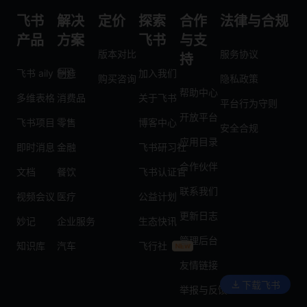
飞书
解决
定价
探索
合作
法律与合规
产品
方案
飞书
与支
版本对比
服务协议
持
飞书 aily
制造
加入我们
购买咨询
隐私政策
帮助中心
多维表格
消费品
关于飞书
平台行为守则
开放平台
飞书项目
零售
博客中心
安全合规
应用目录
即时消息
金融
飞书研习社
合作伙伴
文档
餐饮
飞书认证官
联系我们
视频会议
医疗
公益计划
更新日志
妙记
企业服务
生态快讯
管理后台
知识库
汽车
飞行社
友情链接
下载飞书
举报与反馈