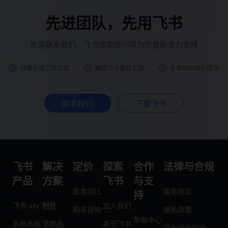
先进团队，先用飞书
欢迎联系我们，飞书效能顾问将为您提供全力支持
分享先进工作方式
输送行业最佳实践
全面协助组织提效
联系我们
下载飞书
飞书
解决
定价
探索
合作
法律与合规
产品
方案
飞书
与支
版本对比
服务协议
持
飞书 aily
制造
加入我们
购买咨询
隐私政策
帮助中心
多维表格
消费品
关于飞书
平台行为守则