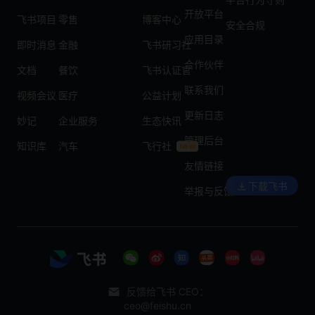
开放平台
飞书项目
零售
博客中心
安全合规
应用目录
即时消息
金融
飞书研习社
合作伙伴
文档
餐饮
飞书认证官
联系我们
视频会议
医疗
公益计划
更新日志
妙记
企业服务
生态快讯
管理后台
知识库
汽车
飞行社
友情链接
下载飞书
举报与反馈
反馈给飞书 CEO：
ceo@feishu.cn