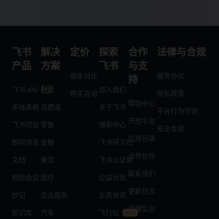
飞书
解决
定价
探索
合作
法律与合规
产品
方案
飞书
与支
版本对比
服务协议
持
飞书 aily
制造
加入我们
购买咨询
隐私政策
帮助中心
多维表格
消费品
关于飞书
平台行为守则
开放平台
飞书项目
零售
博客中心
安全合规
应用目录
即时消息
金融
飞书研习社
合作伙伴
文档
餐饮
飞书认证官
联系我们
视频会议
医疗
公益计划
更新日志
妙记
企业服务
生态快讯
管理后台
知识库
汽车
飞行社