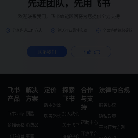
先进团队，先用飞书
欢迎联系我们，飞书效能顾问将为您提供全力支持
分享先进工作方式
输送行业最佳实践
全面协助组织提效
联系我们
下载飞书
飞书
解决
定价
探索
合作
法律与合规
产品
方案
飞书
与支
版本对比
服务协议
持
飞书 aily
制造
加入我们
购买咨询
隐私政策
帮助中心
多维表格
消费品
关于飞书
平台行为守则
开放平台
飞书项目
零售
博客中心