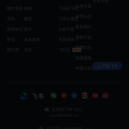
安全合规
应用目录
即时消息
金融
飞书研习社
合作伙伴
文档
餐饮
飞书认证官
联系我们
视频会议
医疗
公益计划
更新日志
妙记
企业服务
生态快讯
管理后台
知识库
汽车
飞行社
友情链接
下载飞书
举报与反馈
反馈给飞书 CEO：
ceo@feishu.cn
更改地区-undefined