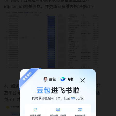
id(star_id)相关信息，并更新到多维表格记录id下
4、如遇star_id返回的参数wechat为空，调用抖音开
放平台api获取该（star_id下的unique_id的个人会话
页面）并通过飞书机器人发送至飞书