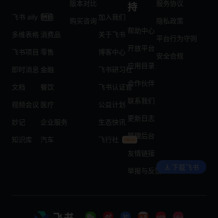
版本对比
服务协议
持
飞书 aily
制造
加入我们
购买咨询
隐私政策
帮助中心
多维表格
消费品
关于飞书
平台行为守则
开放平台
飞书项目
零售
博客中心
安全合规
应用目录
即时消息
金融
飞书研习社
合作伙伴
文档
餐饮
飞书认证官
联系我们
视频会议
医疗
公益计划
更新日志
妙记
企业服务
生态快讯
管理后台
知识库
汽车
飞行社
友情链接
下载飞书
举报与反馈