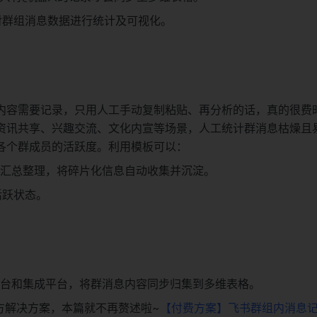
对群组消息数据进行统计及可视化。
内容需要记录，只用人工手动复制粘贴、再分析的话，真的很费
资讯共享、兴趣交流、文化内宣等场景，人工统计群消息枯燥且
各个群成员的活跃度。利用模板可以：
息汇总整理，将碎片化信息自动收集并沉淀。
活跃状态。
平台和集成平台，将群消息内容同步归集到多维表格。
方解决方案，本篇就不再赘述啦~
【付费方案】飞书群组内消息