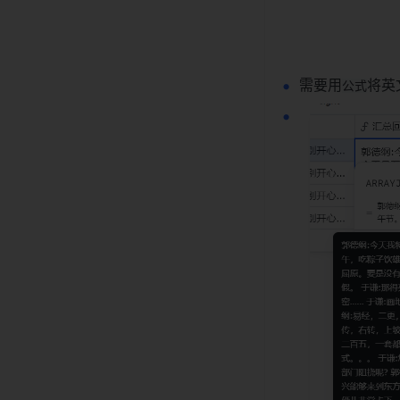
需要用
将英
公式