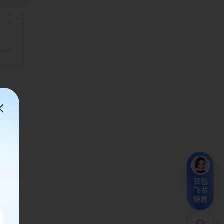
豆包
飞书
特惠