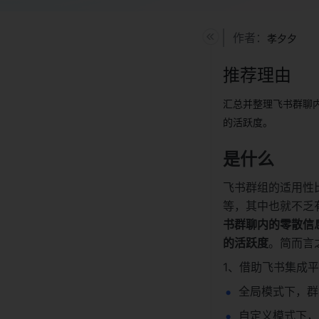
作者：
孝夕夕
推荐理由
汇总并整理飞书群聊
的活跃度。
是什么
飞书群组的适用性
等，其中也就不乏
书群聊内的零散信
的活跃度
。简而言
1、借助飞书集成
全局模式下，群
自定义模式下，