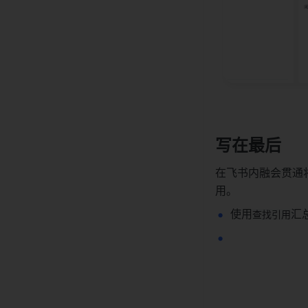
写在最后
在飞书内融会贯通
用。
使用
汇
查找引用