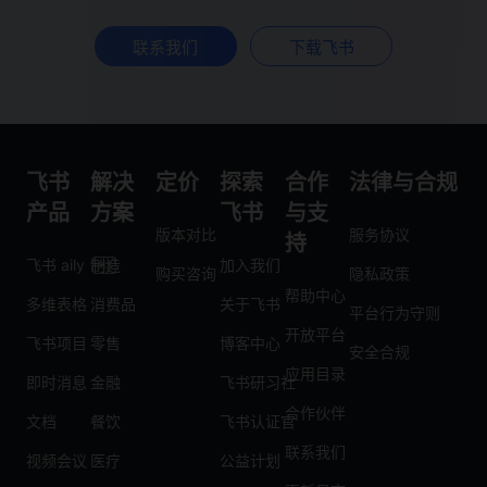
联系我们
下载飞书
飞书
解决
定价
探索
合作
法律与合规
产品
方案
飞书
与支
版本对比
服务协议
持
飞书 aily
制造
加入我们
购买咨询
隐私政策
帮助中心
多维表格
消费品
关于飞书
平台行为守则
开放平台
飞书项目
零售
博客中心
安全合规
应用目录
即时消息
金融
飞书研习社
合作伙伴
文档
餐饮
飞书认证官
联系我们
视频会议
医疗
公益计划