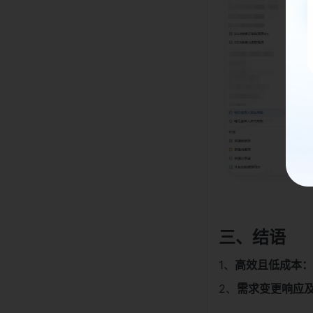
三、结语
1、
高效且低成本：
2、
需求变更响应及