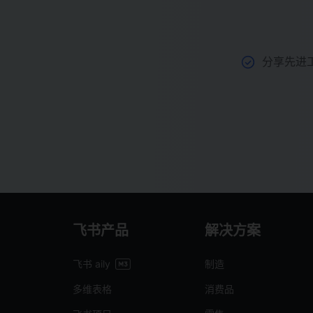
分享先进
飞书产品
解决方案
飞书 aily
制造
多维表格
消费品