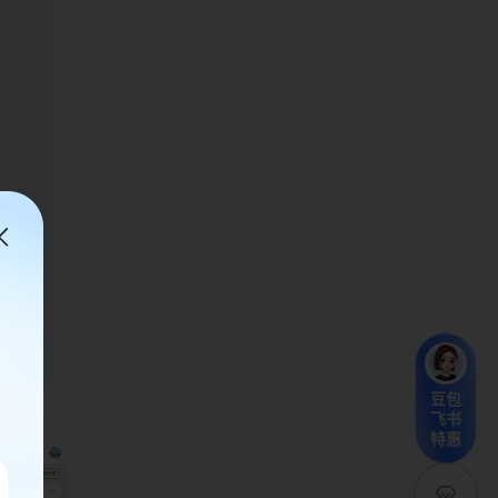
豆包
飞书
特惠