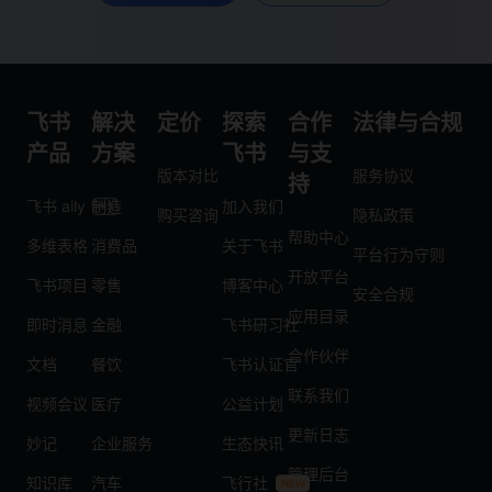
飞书
解决
定价
探索
合作
法律与合规
产品
方案
飞书
与支
版本对比
服务协议
持
飞书 aily
制造
加入我们
购买咨询
隐私政策
帮助中心
多维表格
消费品
关于飞书
平台行为守则
开放平台
飞书项目
零售
博客中心
安全合规
应用目录
即时消息
金融
飞书研习社
合作伙伴
文档
餐饮
飞书认证官
联系我们
视频会议
医疗
公益计划
更新日志
妙记
企业服务
生态快讯
管理后台
知识库
汽车
飞行社