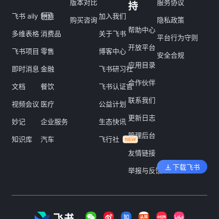
版本对比
服务协议
持
飞书 aily
制造
加入我们
购买咨询
隐私政策
帮助中心
多维表格
消费品
关于飞书
平台行为守则
开放平台
飞书项目
零售
博客中心
安全合规
应用目录
即时消息
金融
飞书研习社
合作伙伴
文档
餐饮
飞书认证官
联系我们
视频会议
医疗
公益计划
更新日志
妙记
企业服务
生态快讯
管理后台
知识库
汽车
飞行社
友情链接
下载飞书
举报与反馈