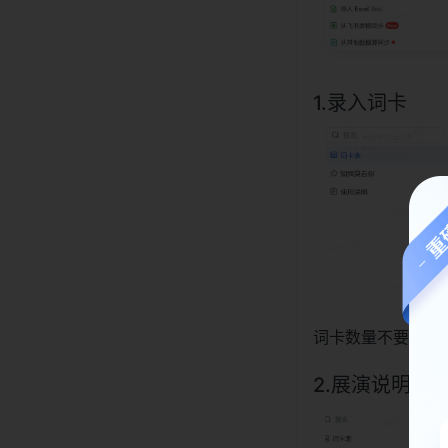
1.录入词卡
词卡数量不要超过5
2.展演说明