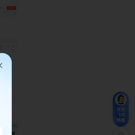
豆包
飞书
特惠