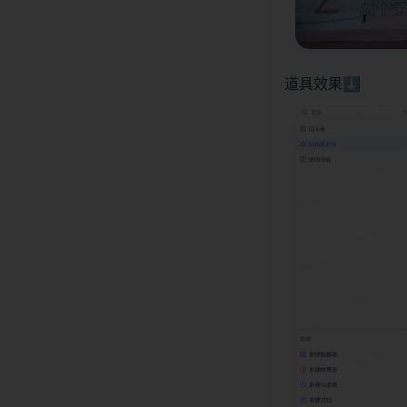
道具效果⬇️