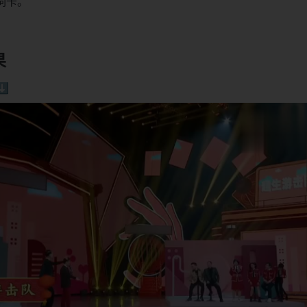
词卡。
果
️