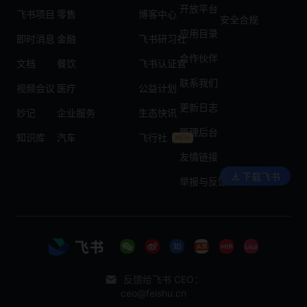
开放平台
飞书项目
零售
博客中心
安全合规
应用目录
即时消息
金融
飞书研习社
合作伙伴
文档
餐饮
飞书认证官
联系我们
视频会议
医疗
公益计划
更新日志
妙记
企业服务
生态快讯
管理后台
知识库
汽车
飞行社
友情链接
下载飞书
举报与反馈
反馈给飞书 CEO：
ceo@feishu.cn