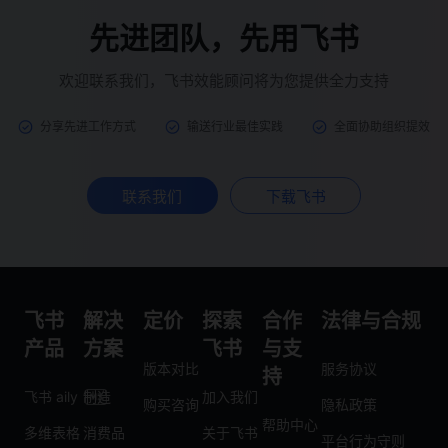
先进团队，先用飞书
欢迎联系我们，飞书效能顾问将为您提供全力支持
分享先进工作方式
输送行业最佳实践
全面协助组织提效
联系我们
下载飞书
飞书
解决
定价
探索
合作
法律与合规
产品
方案
飞书
与支
版本对比
服务协议
持
飞书 aily
制造
加入我们
购买咨询
隐私政策
帮助中心
多维表格
消费品
关于飞书
平台行为守则