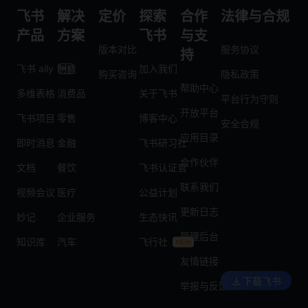
飞书
解决
定价
探索
合作
法律与合规
产品
方案
飞书
与支
版本对比
服务协议
持
飞书 aily
制造
加入我们
购买咨询
隐私政策
帮助中心
多维表格
消费品
关于飞书
平台行为守则
开放平台
飞书项目
零售
博客中心
安全合规
应用目录
即时消息
金融
飞书研习社
合作伙伴
文档
餐饮
飞书认证官
联系我们
视频会议
医疗
公益计划
更新日志
妙记
企业服务
生态快讯
管理后台
知识库
汽车
飞行社
友情链接
下载飞书
举报与反馈