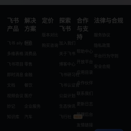
飞书
解决
定价
探索
合作
法律与合规
产品
方案
飞书
与支
版本对比
服务协议
持
飞书 aily
制造
加入我们
购买咨询
隐私政策
帮助中心
多维表格
消费品
关于飞书
平台行为守则
开放平台
飞书项目
零售
博客中心
安全合规
应用目录
即时消息
金融
飞书研习社
合作伙伴
文档
餐饮
飞书认证官
联系我们
视频会议
医疗
公益计划
更新日志
妙记
企业服务
生态快讯
管理后台
知识库
汽车
飞行社
友情链接