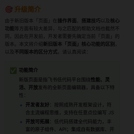
🎯 升级简介
由于新旧版本「页面」在
操作界面
、
搭建技巧
以及
核心
功能
等方面有较大差异，与之匹配的帮助文档也截然不
同，因此在开发前，开发者需要先确定当前「页面」的
版本。本文将介绍
新旧版本「页面」核心功能的区别
，
以及
不同版本的区分方式
，请认真阅读
：
✅
功能简介
新版页面是指飞书低代码平台围绕
性能、灵
活、开放
发布的全新页面编辑器，具备以下特
性：
开发者友好
：按照成熟开发框架设计，符
合主流编程思维，支持在任意点位编写 JS
开放可拓展
：低代码搭建全代码能力，丰
富的原子组件、API；集成自有数据库、开