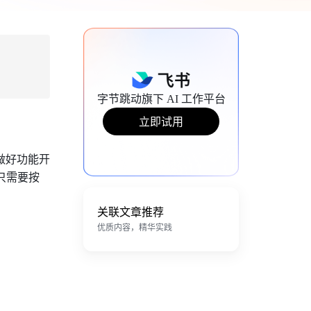
字节跳动旗下 AI 工作平台
立即试用
某个做好功能开
需要按 
关联文章推荐
优质内容，精华实践