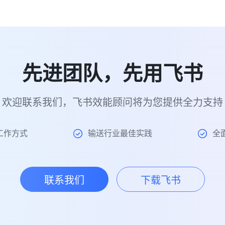
先进团队，先用飞书
欢迎联系我们，飞书效能顾问将为您提供全力支持
工作方式
输送行业最佳实践
全
联系我们
下载飞书