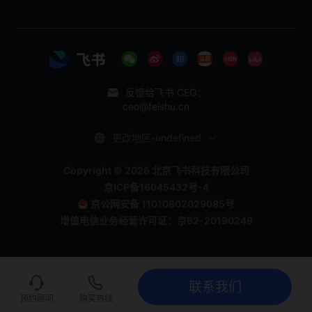
反馈给飞书 CEO：
ceo@feishu.cn
更改地区-undefined
Copyright © 2026 北京飞书科技有限公司
京ICP备16045432号-4
京公网安备 11010802029085号
增值电信业务经营许可证：京B2-20190249
联系我们
联系我们
立即试用
预约顾问
购买热线