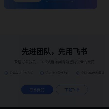
先进团队，先用飞书
欢迎联系我们，飞书效能顾问将为您提供全力支持
分享先进工作方式
输送行业最佳实践
全面协助组织提效
联系我们
下载飞书