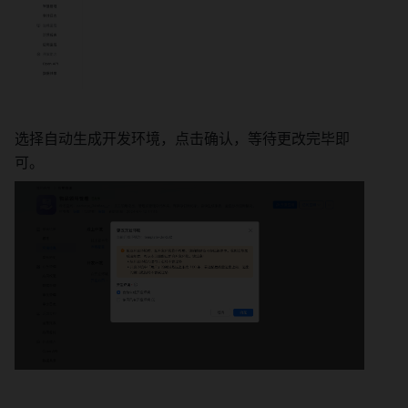
选择自动生成开发环境，点击确认，等待更改完毕即
可。