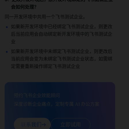
会如何处理？
同一开发环境中共用一个飞书测试企业。
如果新开发环境中已经绑定飞书测试企业，则更改
后当前应用会自动绑定新开发环境中的飞书测试企
业
如果新开发环境中未绑定飞书测试企业，则更改后
当前应用会变为未绑定飞书测试企业状态，如需绑
定需要重新操作绑定飞书测试企业
预约飞书企业效能顾问

深度诊断企业痛点，定制专属 AI 办公方案
联系我们
立即试用