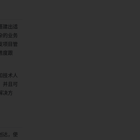
搭建出适
杂的业务
发项目管
进度跟
和技术人
，并且可
解决方
创达，使