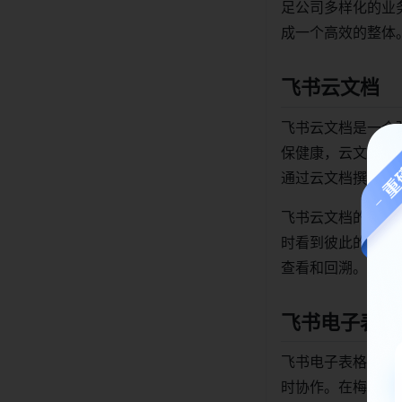
足公司多样化的业
成一个高效的整体
飞书云文档
飞书云文档是一个
保健康，云文档对 
通过云文档撰写协同
飞书云文档的特性
时看到彼此的操作
查看和回溯。这就
飞书电子表格
飞书电子表格是一
时协作。在梅花集