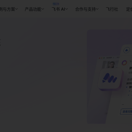
例与方案
产品功能
飞书 AI
合作与支持
飞行社
定
统