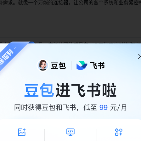
务需求。就像一个万能的连接器，让公司的各个系统和业务紧密
。
强大的文档协作工具，它能让团队成员在一个文档中实时协作编
BA 的工作效率提升显著，解放了统稿人合稿的工作量。PRD、
，效率提升了 50%以上。
是实时协作和版本管理。多个团队成员可以同时对一个文档进行
，大大提高了协作效率。同时，文档的所有版本都能保存下来，
像一个团队的智慧结晶库，让知识和经验得以传承和积累。
款功能强大的表格工具，它不仅具有传统电子表格的功能，还支
团水处理组业绩看板的案例中，使用飞书电子表格结合多维表格