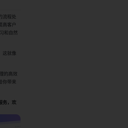
的流程处
提高客户
习和自然
。这就像
理的高效
给你带来
服务，欢