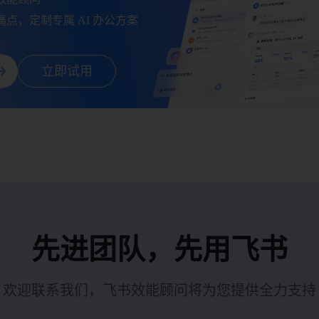
点，定制专属 AI 办公方案
立即试用
先进团队，先用飞书
欢迎联系我们，飞书效能顾问将为您提供全力支持