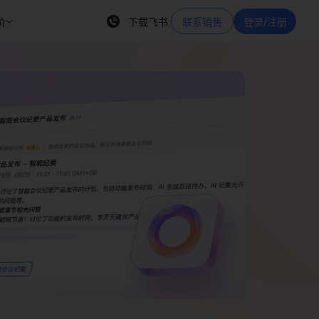
价
下载飞书
联系销售
登录/注册