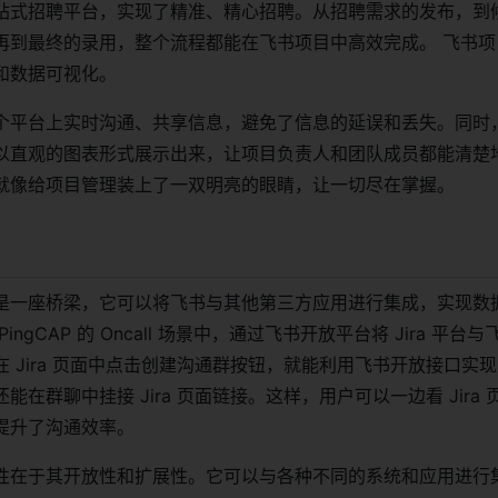
站式招聘平台，实现了精准、精心招聘。从招聘需求的发布，到
再到最终的录用，整个流程都能在飞书项目中高效完成。 飞书项
和数据可视化。
个平台上实时沟通、共享信息，避免了信息的延误和丢失。同时
以直观的图表形式展示出来，让项目负责人和团队成员都能清楚
就像给项目管理装上了一双明亮的眼睛，让一切尽在掌握。
是一座桥梁，它可以将飞书与其他第三方应用进行集成，实现数
ingCAP 的 Oncall 场景中，通过飞书开放平台将 Jira 平台
 Jira 页面中点击创建沟通群按钮，就能利用飞书开放接口实
能在群聊中挂接 Jira 页面链接。这样，用户可以一边看 Jira
提升了沟通效率。
性在于其开放性和扩展性。它可以与各种不同的系统和应用进行