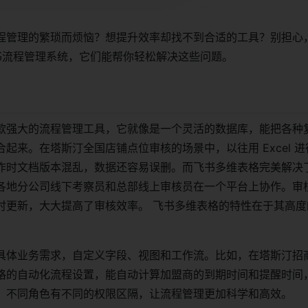
程管理的繁琐而烦恼？想提升效率却找不到合适的工具？别担心
书流程管理系统，它们能帮你轻松解决这些问题。
款强大的流程管理工具，它就像是一个灵活的数据库，能把各种
起来。在塔斯汀全国店铺点位审核的场景中，以往用 Excel 
作时文档版本混乱，数据还容易误删。而飞书多维表格完美解决
各地分公司线下考察员和总部线上审核员在一个平台上协作。审
时更新，大大提高了审核效率。 飞书多维表格的特性在于其高度
具体业务需求，自定义字段、视图和工作流。比如，在塔斯汀招
格的自动化流程设置，能自动计算加盟商的到期时间和提醒时间
，不同角色有不同的权限区隔，让流程管理更加科学和高效。