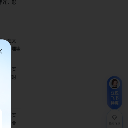
相连，形
辑。在太
项目管理等
编辑，实
方便随时
豆包
飞书
特惠
持多人实
实现了业
购买飞书