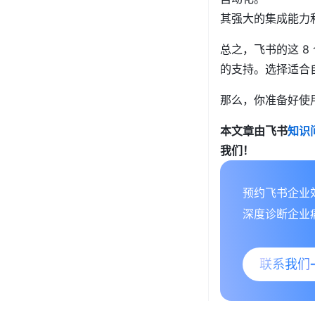
其强大的集成能力
总之，飞书的这 
的支持。选择适合
那么，你准备好使
本文章由飞书
知识
我们！
预约飞书企业效
深度诊断企业痛
联系我们