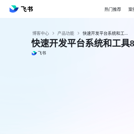
热门推荐
案
博客中心
产品功能
快速开发平台系统和工具8选- 飞书官网
快速开发平台系统和工具
飞书