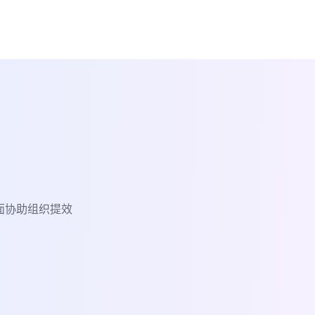
面协助组织提效