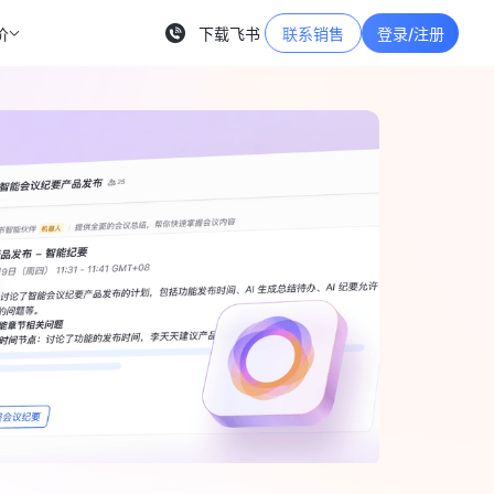
价
下载飞书
联系销售
登录/注册