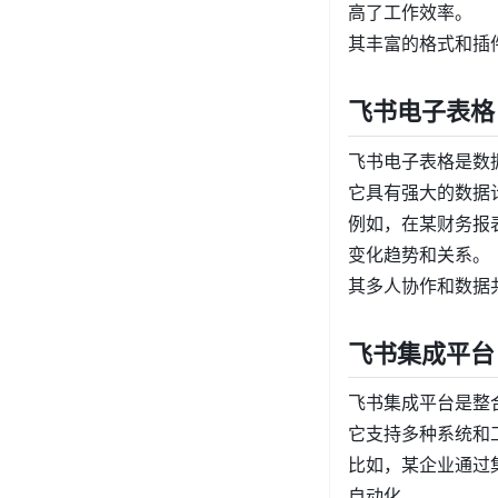
高了工作效率。
其丰富的格式和插
飞书电子表格
飞书电子表格是数
它具有强大的数据
例如，在某财务报
变化趋势和关系。
其多人协作和数据
飞书集成平台
飞书集成平台是整
它支持多种系统和
比如，某企业通过集
自动化。