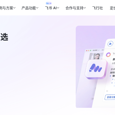
例与方案
产品功能
飞书 AI
合作与支持
飞行社
定
8选