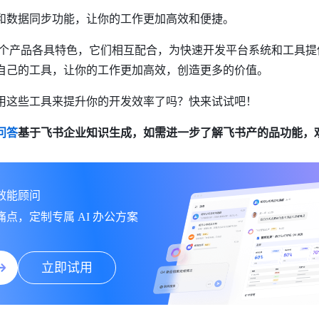
和数据同步功能，让你的工作更加高效和便捷。
8 个产品各具特色，它们相互配合，为快速开发平台系统和工具提
自己的工具，让你的工作更加高效，创造更多的价值。
用这些工具来提升你的开发效率了吗？快来试试吧！
问答
基于飞书企业知识生成，如需进一步了解飞书产的品功能，
能顾问

点，定制专属 AI 办公方案
立即试用