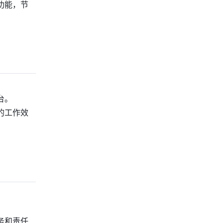
功能，节
台。
的工作效
务和责任