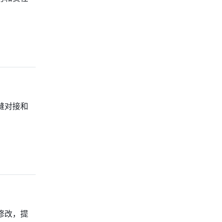
缝对接和
修改，提