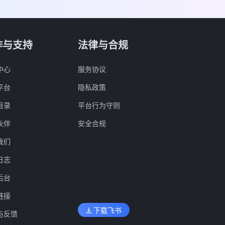
作与支持
法律与合规
中心
服务协议
平台
隐私政策
目录
平台行为守则
伙伴
安全合规
我们
日志
后台
链接
下载飞书
与反馈