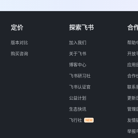
定价
探索飞书
合
版本对比
加入我们
帮助
购买咨询
关于飞书
开放
博客中心
应用
飞书研习社
合作
飞书认证官
联系
公益计划
更新
生态快讯
管理
飞行社
友情
举报