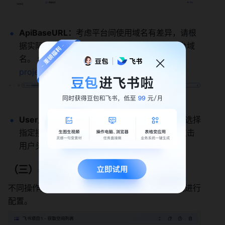
ApiBaseURL：
考虑平台间使用域名有差异，请根
据实际访问域名来调用 API，如下图示获取平台域
名。 例如，当前使用飞书项目的域名为 
project.feishu.cn
。
User_key：
当选择使用插件身份凭证时，需要选择
指定接口调用的用户 user_key，user_key 可双击
用户头像获取。
（三）基础配置
不同操作对应的配置项不同，可参照对应接口文档进行
配置。