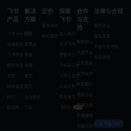
飞书
解决
定价
探索
合作
法律与合规
产品
方案
飞书
与支
版本对比
服务协议
持
飞书 aily
制造
加入我们
购买咨询
隐私政策
帮助中心
多维表格
消费品
关于飞书
平台行为守则
开放平台
飞书项目
零售
博客中心
安全合规
应用目录
即时消息
金融
飞书研习社
合作伙伴
文档
餐饮
飞书认证官
联系我们
视频会议
医疗
公益计划
更新日志
妙记
企业服务
生态快讯
管理后台
知识库
汽车
飞行社
友情链接
下载飞书
举报与反馈